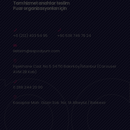
Tam hizmet anahtar teslim
Fuar organizasyonları için
+0 (212) 403 54 95
+90 536 746 79 24
iletisim@expodyum.com
Fişekhane Cad. No:5 34710 Bakırköy/İstanbul (Carousel
AVM 2B Katı)
0 266 244 20 00
Kasaplar Mah. Güzin Sok. No: 1A Altıeylül / Balıkesir