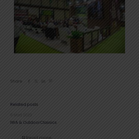
Share
Related posts
8 Mart 2023
IWA & OutdoorClassics
Read more