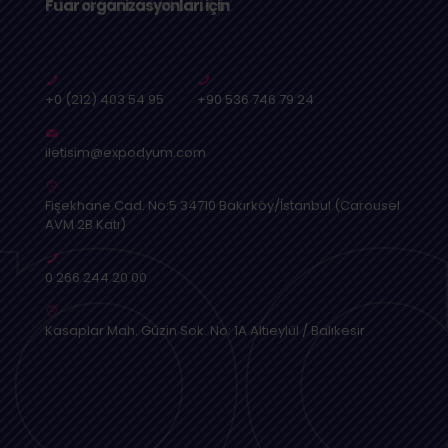
Fuar organizasyonları için
+0 (212) 403 54 95
+90 536 746 79 24
iletisim@expodyum.com
Fişekhane Cad. No:5 34710 Bakırköy/İstanbul (Carousel
AVM 2B Katı)
0 266 244 20 00
Kasaplar Mah. Güzin Sok. No: 1A Altıeylül / Balıkesir